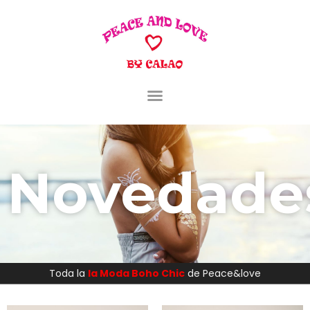
Novedade
Toda la
la Moda Boho Chic
de Peace&love